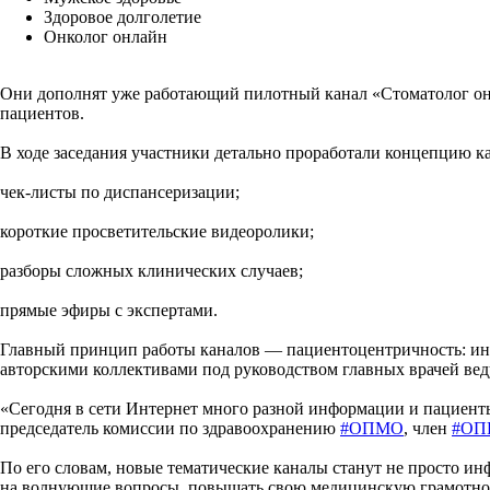
Здоровое долголетие
Онколог онлайн
Они дополнят уже работающий пилотный канал «Стоматолог онла
пациентов.
В ходе заседания участники детально проработали концепцию 
чек-листы по диспансеризации;
короткие просветительские видеоролики;
разборы сложных клинических случаев;
прямые эфиры с экспертами.
Главный принцип работы каналов — пациентоцентричность: инф
авторскими коллективами под руководством главных врачей вед
«Сегодня в сети Интернет много разной информации и пациенты 
председатель комиссии по здравоохранению
#ОПМО
, член
#ОП
По его словам, новые тематические каналы станут не просто 
на волнующие вопросы, повышать свою медицинскую грамотност