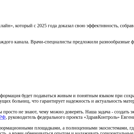
йн», который с 2025 года доказал свою эффективность, собрав 
каждого канала. Врачи-специалисты предложили разнообразные 
ормация будет подаваться живым и понятным языком при сохра
ущих больниц, что гарантирует надежность и актуальность мате
просто не знают, чему можно доверять. Наша задача - создать 
РФ
, руководитель федерального проекта «ЗдравКонтроль» Евге
информационными площадками, а полноценными экосистемами, г
ь, а врачи обмениваться опытом и налаживать горизонтальные 