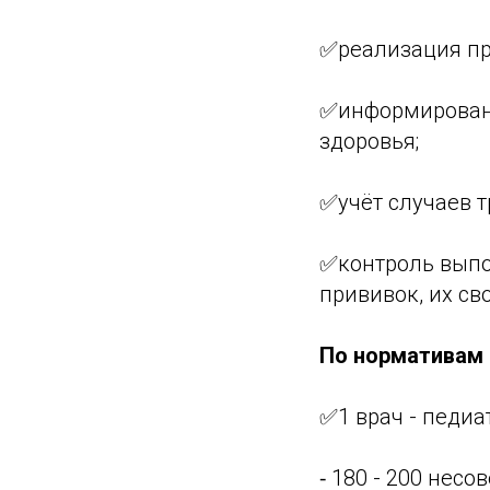
✅реализация пр
✅информировани
здоровья;
✅учёт случаев т
✅контроль выпо
прививок, их с
По нормативам
✅1 врач - педиа
⁃ 180 - 200 нес