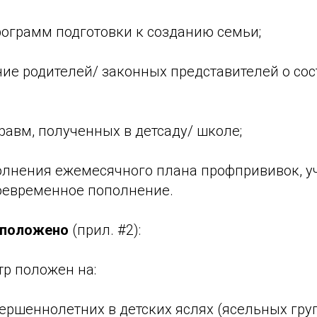
ограмм подготовки к созданию семьи;
е родителей/ законных представителей о со
равм, полученных в детсаду/ школе;
лнения ежемесячного плана профпрививок, уч
воевременное пополнение.
 положено
(прил. #2):
тр положен на:
овершеннолетних в детских яслях (ясельных гру