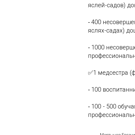
яслей-садов) д
⁃ 400 несоверше
яслях-садах) д
⁃ 1000 несовер
профессиональн
✅1 медсестра (
⁃ 100 воспитан
⁃ 100 - 500 обу
профессиональн