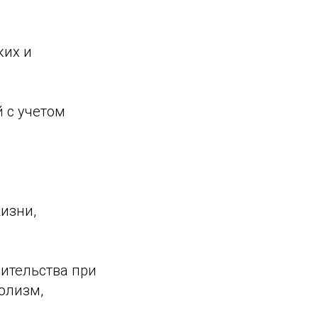
ких и
 с учетом
изни,
ительства при
олизм,