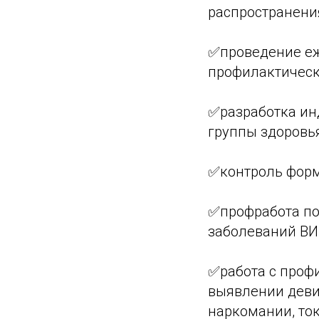
распространени
✅проведение еж
профилактическ
✅разработка инд
группы здоровья
✅контроль форм
✅профработа по
заболеваний ВИ
✅работа с проф
выявлении деви
наркомании, ток