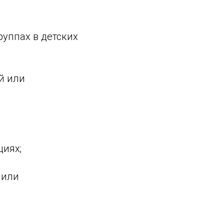
руппах в детских
й или
циях;
 или