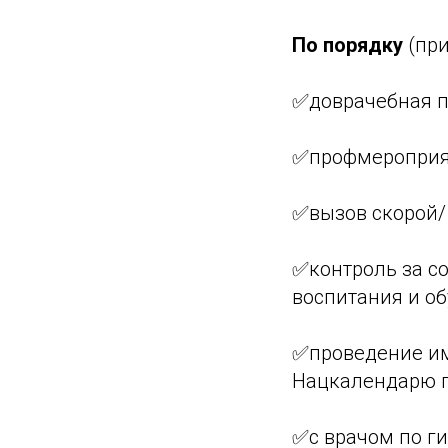
По порядку
(при
✅доврачебная п
✅профмероприят
✅вызов скорой/
✅контроль за с
воспитания и об
✅проведение и
Нацкалендарю пр
✅с врачом по г