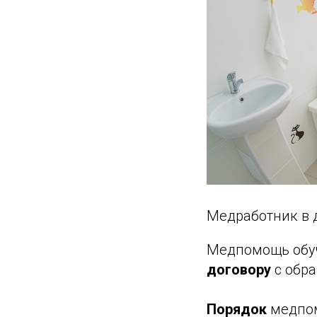
Медработник в 
Медпомощь об
договору
с обра
Порядок
медп