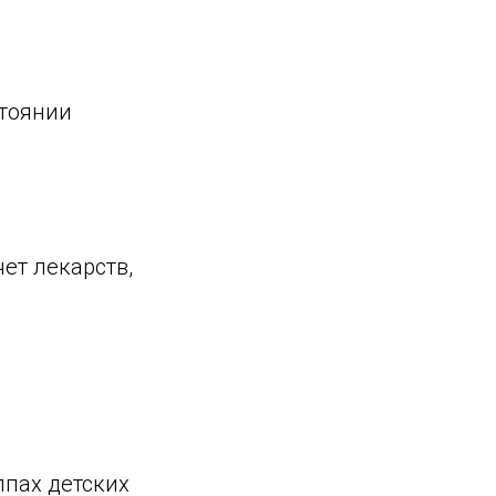
стоянии
ет лекарств,
ппах детских