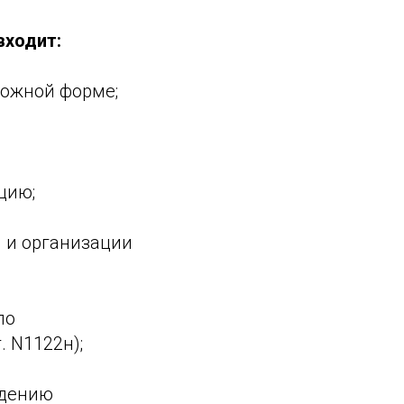
входит:
ложной форме;
цию;
 и организации
по
 N1122н);
ждению